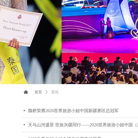
낀
首页
ꄲ
资讯
넷
魏桥荣膺2026世界旅游小姐中国新疆赛区总冠军
넷
天马山河盛景 世旅兴疆同行——2026世界旅游小姐中国