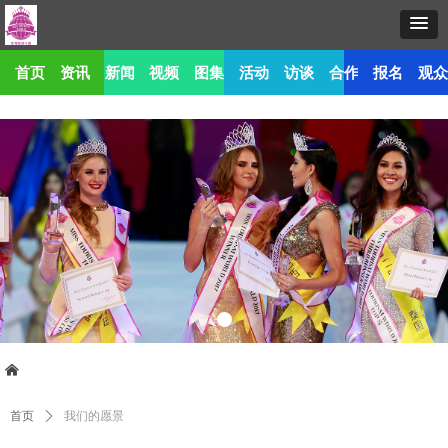
首页
资讯
新闻
视频
图集
活动
访谈
合作
报名
观
낀
首页
ꄲ
我们的愿景