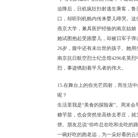
迫降后，日机疯狂扫射逃生乘客，鲁
口，却听到机舱内传来婴儿啼哭。这
燕京大学，兼具医护经验的南京姑娘
她试图抱起受困婴儿，却被日军子弹
26岁，腹中还有未出世的孩子。她用
南京抗日航空烈士纪念馆4296名英
烈，事迹镌刻着平凡者的伟大。
15.在舞台上的你光芒四射，而生活
呢？
生活里我是“美食的探险家”。周末会
糖芋苗，也会突然坐高铁去枣庄，就
饼。朋友总说“你咋总在吃和去吃的路
一碗好吃的跑老远，为一朵好看的云