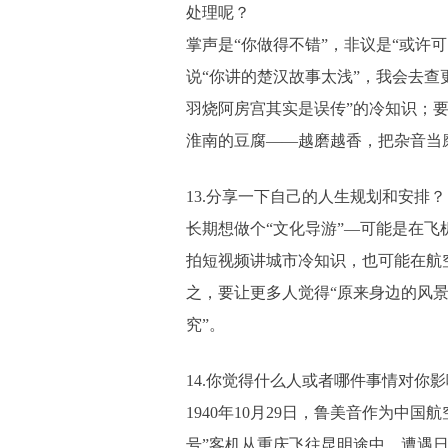
处理呢？
掌声是“你做得不错”，非议是“或许
说“你讲的楚汉故事太浅”，我会去查
羽烧阿房宫其实是误传”的冷知识；
淮南的豆腐——越磨越香，把杂音当
13.分享一下自己的人生规划和安排？
长期想做个“文化导游”—可能是在飞
拍短视频讲城市冷知识，也可能在航
之，要让更多人觉得“原来身边的风
究”。
14.你觉得什么人或者哪件事情对你
1940年10月29日，鲁美音作为中国
号”客机从重庆飞往昆明途中，遭遇