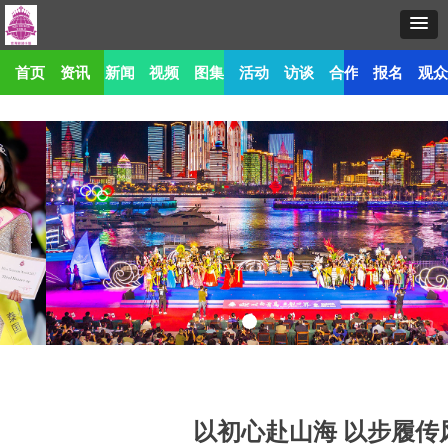
首页
资讯
新闻
视频
图集
活动
访谈
合作
报名
观
以初心赴山海 以步履传风