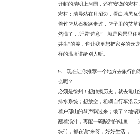
开封的清明上河园，还有安徽的宏村
宏村：清晨站在月沼边，看白墙黑瓦
着竹篮从石板路走过，篮子里的艾草
然懂了，所谓“诗意”，就是风景里住
共生”的美，也让我更想把家乡的云
样的温度讲给别人听。
9. 现在让你推荐一个地方去旅行的
么呢？
必须是徐州！想触摸历史，就去龟山
排水系统；想放空，租辆自行车沿云
着户部山的琴声飘过来；饿了？地锅
蘸着汤汁，再配一碗酸甜的蛙鱼——
块砖，都在说“来呀，好好生活”。