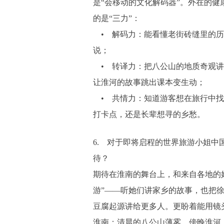
是“会移动的文化解码器”。外在的健
的是“三力”：
• 解码力：能看懂老街砖缝里的历
说；
• 转译力：把八公山的地质奇观讲
让淮河的故事跳出课本变生动；
• 共情力：知道游客想在旅行中找
打卡点，还是长辈想寻的乡愁。
6. 对于即将启程的世界旅游小姐中
待？
期待在淮南的舞台上，和来自各地的
游”——听她们讲家乡的故事，也把
豆腐起源讲给更多人。更盼着能用镜
淮南：清晨的八公山薄雾，傍晚淮河