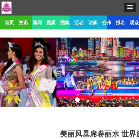
首页
资讯
新闻
视频
图集
活动
访谈
合作
报名
观
美丽风暴席卷丽水 世界