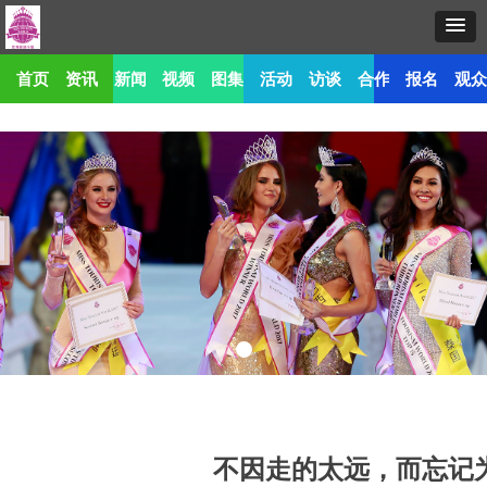
首页
资讯
新闻
视频
图集
活动
访谈
合作
报名
观
不因走的太远，而忘记为何