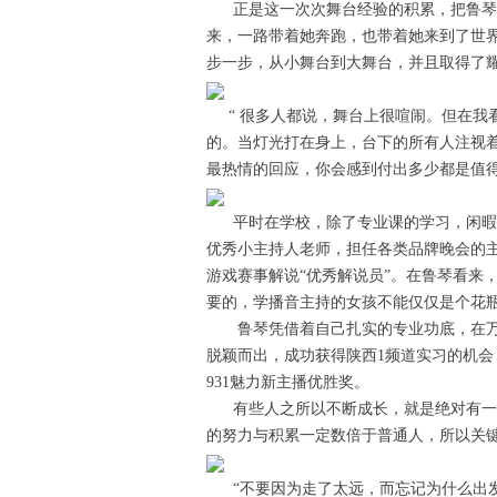
正是这一次次舞台经验的积累，把鲁琴内
来，一路带着她奔跑，也带着她来到了世
步一步，从小舞台到大舞台，并且取得了
“ 很多人都说，舞台上很喧闹。但在我
的。当灯光打在身上，台下的所有人注视
最热情的回应，你会感到付出多少都是值得
平时在学校，除了专业课的学习，闲暇
优秀小主持人老师，担任各类品牌晚会的
游戏赛事解说“优秀解说员”。在鲁琴看来
要的，学播音主持的女孩不能仅仅是个花瓶
鲁琴凭借着自己扎实的专业功底，在万
脱颖而出，成功获得陕西1频道实习的机会
931魅力新主播优胜奖。
有些人之所以不断成长，就是绝对有一
的努力与积累一定数倍于普通人，所以关
“不要因为走了太远，而忘记为什么出发